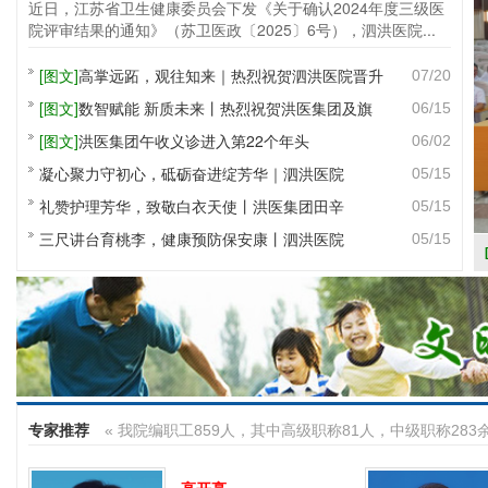
近日，江苏省卫生健康委员会下发《关于确认2024年度三级医
20
院评审结果的通知》（苏卫医政〔2025〕6号），泗洪医院...
学合
[图文]
高掌远跖，观往知来｜热烈祝贺泗洪医院晋升
泗
07/20
[图文]
数智赋能 新质未来丨热烈祝贺洪医集团及旗
江
06/15
[图文]
洪医集团午收义诊进入第22个年头
【
06/02
凝心聚力守初心，砥砺奋进绽芳华｜泗洪医院
关
05/15
礼赞护理芳华，致敬白衣天使丨洪医集团田辛
江
05/15
三尺讲台育桃李，健康预防保安康丨泗洪医院
宿
05/15
专家推荐
« 我院编职工859人，其中高级职称81人，中级职称283
高开亮