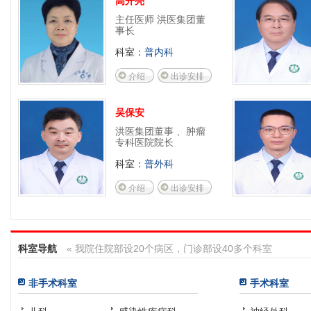
主任医师 洪医集团董
事长
科室：
普内科
介绍
出诊安排
吴保安
洪医集团董事 、肿瘤
专科医院院长
科室：
普外科
介绍
出诊安排
科室导航
« 我院住院部设20个病区，门诊部设40多个科室
非手术科室
手术科室
儿科
感染性疾病科
神经外科