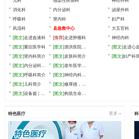
消化科
内分泌科
泌尿外科
呼吸科
肾内科
妇产科
风湿科
县急救中心
大五官科
[图文]
走进血液科
[推荐]
走进肿瘤科
神经内科
[图文]
重症医学科
[图文]
泗洪医院静
[图文]
走进心
[图文]
肾内科简介
脉用药调配中心
[图文]
皮肤科简介
内科
[图文]
妇产科
[图文]
内分泌科简
[图文]
老年医学科
介
[图文]
呼吸科简介
简介
[图文]
神经内科简
[图文]
儿科简介
介
[图文]
修厚德，精
[图文]
设备篇 | 精
药事，笃行进取，
[图文]
构筑生命防
准诊断引领精准治
追求卓越
线，共绘健康蓝图
疗，
——邀
特色医疗
科
更多 »