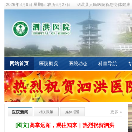
2026年8月9日 星期日
农历6月27日
泗洪县人民医院祝您身体健康
网站首页
医院概况
医院动态
科室导航
医院新闻
相关政策
媒体报道
更多 »
[图文]
高掌远跖，观往知来｜热烈祝贺泗洪